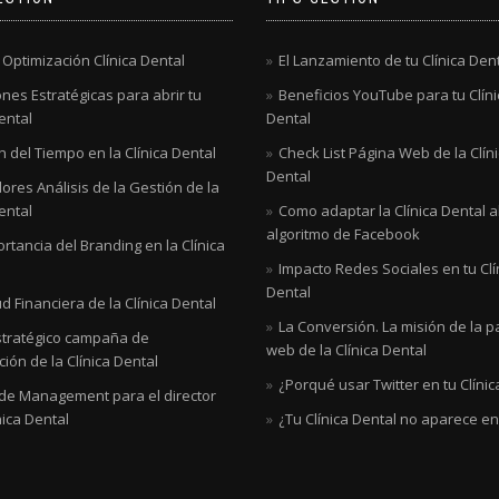
 Optimización Clínica Dental
El Lanzamiento de tu Clínica Den
nes Estratégicas para abrir tu
Beneficios YouTube para tu Clíni
ental
Dental
 del Tiempo en la Clínica Dental
Check List Página Web de la Clín
Dental
ores Análisis de la Gestión de la
ental
Como adaptar la Clínica Dental 
algoritmo de Facebook
rtancia del Branding en la Clínica
Impacto Redes Sociales en tu Clí
Dental
d Financiera de la Clínica Dental
La Conversión. La misión de la p
stratégico campaña de
web de la Clínica Dental
ión de la Clínica Dental
¿Porqué usar Twitter en tu Clínic
 de Management para el director
nica Dental
¿Tu Clínica Dental no aparece e